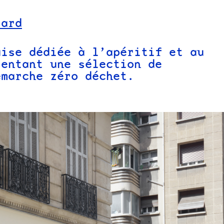
lard
aise dédiée à l’apéritif et au
sentant une sélection de
émarche zéro déchet.